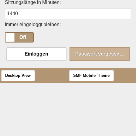
Sitzungslänge in Minuten:
Immer eingeloggt bleiben:
On
Off
Einloggen
Passwort vergessen?
Desktop View
SMF Mobile Theme