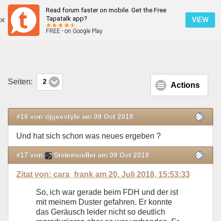
Read forum faster on mobile. Get the Free
Pfeifen ab 90 km/h
Tapatalk app?
VIEW
FREE - on Google Play
Mobile Ansicht
Seiten:
2
Actions
#16 von djgeestyle am 09 Oct 2018
Und hat sich schon was neues ergeben ?
#17 von
Steinmueller am 09 Oct 2018
Zitat von: cara_frank am 20. Juli 2018, 15:53:33
So, ich war gerade beim FDH und der ist
mit meinem Duster gefahren. Er konnte
das Geräusch leider nicht so deutlich