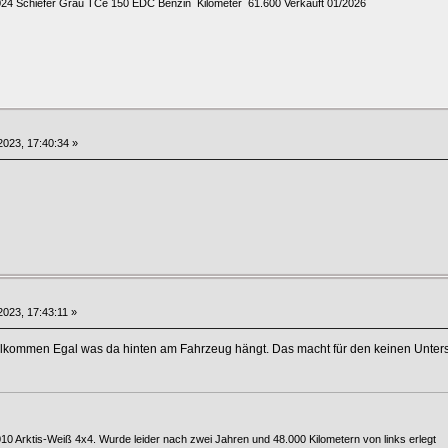
024 Schiefer Grau TCe 150 EDC Benzin Kilometer 61.600 Verkauft 01/2026
023, 17:40:34 »
023, 17:43:11 »
llkommen Egal was da hinten am Fahrzeug hängt. Das macht für den keinen Untersc
010 Arktis-Weiß 4x4. Wurde leider nach zwei Jahren und 48.000 Kilometern von links erlegt