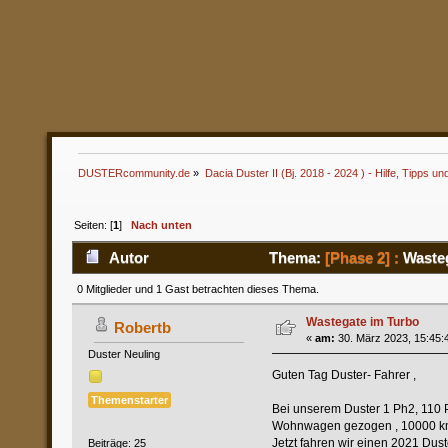
DUSTERcommunity.de
»
Dacia Duster II (Bj. 2018 - 2024 ) - Hilfe, Tipps un
Seiten: [
1
]
Nach unten
Autor
Thema:
[Phase 2] :
Wasteg
0 Mitglieder und 1 Gast betrachten dieses Thema.
Wastegate im Turbo
Robertb
«
am:
30. März 2023, 15:45:
Duster Neuling
Guten Tag Duster- Fahrer ,
Themenstarter
Bei unserem Duster 1 Ph2, 110 P
Wohnwagen gezogen , 10000 km p
Jetzt fahren wir einen 2021 Dus
Beiträge: 25