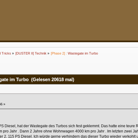
d Tricks
»
[DUSTER II] Technik
»
[Phase 2] :
Wastegate im Turbo
ate im Turbo (Gelesen 20618 mal)
46 »
S Diesel, hat der Wastegate des Turbos sich fest geklemmt. Das hatte eine teure 
ro Jahr . Dann 2 Jahre ohne Wohnwagen 4000 km pro Jahr . Im letzten zwei Jahren
ter 2, 115 PS Diesel. Ich würde gerne verhindern das dieser Turbo wieder verkohlt