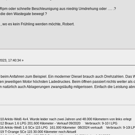
 Rpm oder schnelle Beschleunigung aus niedrig Umdrehung oder …. .?
 die den Wastegate bewegt ?
 wo es kein Frühling werden möchte, Robert.
023, 17:40:34 »
beim Anfahren zum Beispiel. Ein moderner Diesel brauch auch Drehzahlen. Das Was
en jeweiligen Motor höchsten Ladedruckes. Beim öffnen passiert nichts weiter als 
 natürlich auch Ablagerungen zwangsläufig mitgerissen. Einfach die Leistung abr
010 Arktis-Weiß 4x4. Wurde leider nach zwei Jahren und 48.000 Kilometern von links erlegt
2012 Braun 1.6 LPG 201.600 Kilometer - Verkauf 09/2020 Verbrauch: 9-10 l LPG
2016 Arktis-Weiß 1.6 SCe 115 LPG 161.000 Kilometer 08/2024 verkauft Verbrauch: 9-10l L
019 T-Orange SCe 115 30.000 Kilometer noch Aktuell