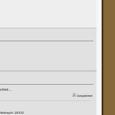
hied.....
Gespeichert
 Verbrauch: 10l E10