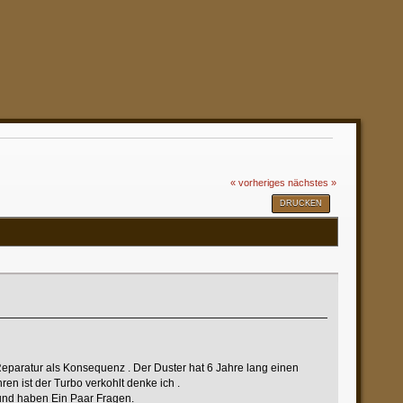
« vorheriges
nächstes »
DRUCKEN
Reparatur als Konsequenz . Der Duster hat 6 Jahre lang einen
 ist der Turbo verkohlt denke ich .
 und haben Ein Paar Fragen.