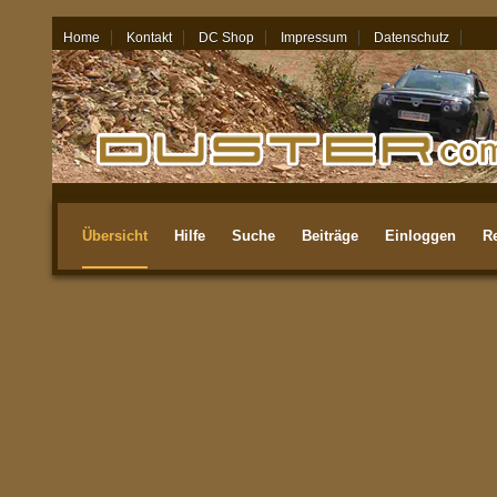
Home
Kontakt
DC Shop
Impressum
Datenschutz
06.08.26 - 23:01
Übersicht
Hilfe
Suche
Beiträge
Einloggen
Re
Aktuellste