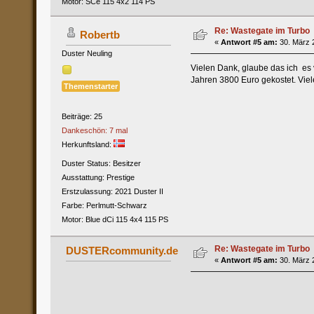
Motor: SCe 115 4x2 114 PS
Re: Wastegate im Turbo
Robertb
«
Antwort #5 am:
30. März 2
Duster Neuling
Vielen Dank, glaube das ich es
Jahren 3800 Euro gekostet. Vie
Themenstarter
Beiträge: 25
Dankeschön: 7 mal
Herkunftsland:
Duster Status: Besitzer
Ausstattung: Prestige
Erstzulassung: 2021 Duster II
Farbe: Perlmutt-Schwarz
Motor: Blue dCi 115 4x4 115 PS
Re: Wastegate im Turbo
DUSTERcommunity.de
«
Antwort #5 am:
30. März 2