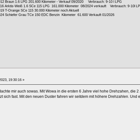
2012 Braun 1.6 LPG 201.600 Kilometer - Verkauf 09/2020 Verbrauch: 9-10 l LPG
2016 Arktis-Weiß 1.6 SCe 115 LPG 161.000 Kilometer 08/2024 verkauft Verbrauch: 9-10l L
019 T-Orange SCe 115 30.000 Kilometer noch Aktuell
024 Schiefer Grau TCe 150 EDC Benzin Kilometer 61.600 Verkauft 01/2026
023, 19:30:16 »
 dachte mir auch sowas. Mit Wowa in die ersten 6 Jahre viel hohe Drehzahen, die 2 
t sich fast. Mit den neuen Duster fahren wir seitdem mit höhere Drehzahlen. Und 