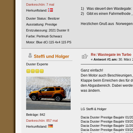
Dankeschön: 7 mal
1) Was steuert den Wastegate:
Herkunftsland:
2) Gibt es einen Fahrmethode ,
Duster Status: Besitzer
Herzlichen Gruß aus Norwegen ,
Ausstattung: Prestige
Erstzulassung: 2021 Duster II
Farbe: Perlmutt-Schwarz
Motor: Blue dCi 115 4x4 115 PS
Re: Wastegate im Turbo
Steffi und Holger
«
Antwort #1 am:
30. März 2
Duster Experte
Ganz einfach!
Den Motor auch Beschleunigen, 
Klappe beim Erreichen des für d
den Abgasbereich. Dabei werden
was ändern.
LG Steffi & Holger
Beiträge: 842
Dacia Duster Prestige Baujahr 01/2
Dankeschön: 857 mal
Dacia Duster Prestige Baujahr 03/
Dacia Duster Prestige Baujahr 11/
Herkunftsland:
Dacia Duster Prestige Baujahr 03/2