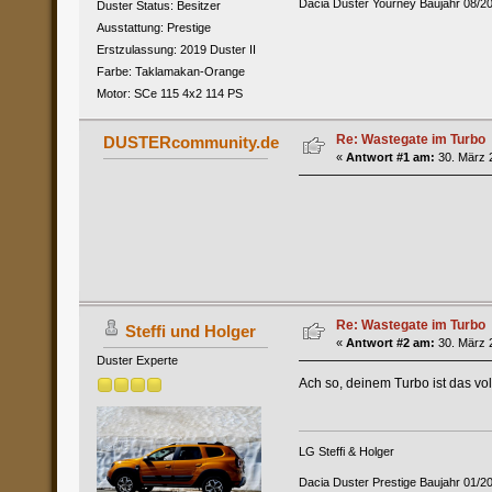
Dacia Duster Yourney Baujahr 08/2
Duster Status: Besitzer
Ausstattung: Prestige
Erstzulassung: 2019 Duster II
Farbe: Taklamakan-Orange
Motor: SCe 115 4x2 114 PS
Re: Wastegate im Turbo
DUSTERcommunity.de
«
Antwort #1 am:
30. März 2
Re: Wastegate im Turbo
Steffi und Holger
«
Antwort #2 am:
30. März 2
Duster Experte
Ach so, deinem Turbo ist das vo
LG Steffi & Holger
Dacia Duster Prestige Baujahr 01/2