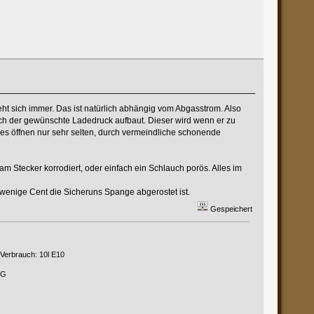
dreht sich immer. Das ist natürlich abhängig vom Abgasstrom. Also
sich der gewünschte Ladedruck aufbaut. Dieser wird wenn er zu
ses öffnen nur sehr selten, durch vermeindliche schonende
m Stecker korrodiert, oder einfach ein Schlauch porös. Alles im
 wenige Cent die Sicheruns Spange abgerostet ist.
Gespeichert
 Verbrauch: 10l E10
PG