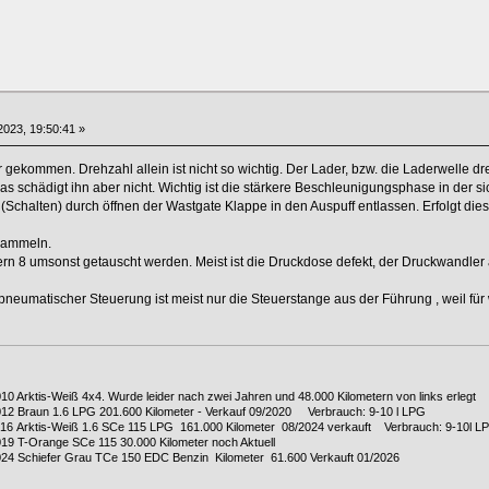
023, 19:50:41 »
über gekommen. Drehzahl allein ist nicht so wichtig. Der Lader, bzw. die Laderwelle 
s schädigt ihn aber nicht. Wichtig ist die stärkere Beschleunigungsphase in der 
 (Schalten) durch öffnen der Wastgate Klappe in den Auspuff entlassen. Erfolgt die
 gammeln.
ern 8 umsonst getauscht werden. Meist ist die Druckdose defekt, der Druckwandler a
 pneumatischer Steuerung ist meist nur die Steuerstange aus der Führung , weil für
010 Arktis-Weiß 4x4. Wurde leider nach zwei Jahren und 48.000 Kilometern von links erlegt
2012 Braun 1.6 LPG 201.600 Kilometer - Verkauf 09/2020 Verbrauch: 9-10 l LPG
2016 Arktis-Weiß 1.6 SCe 115 LPG 161.000 Kilometer 08/2024 verkauft Verbrauch: 9-10l L
019 T-Orange SCe 115 30.000 Kilometer noch Aktuell
024 Schiefer Grau TCe 150 EDC Benzin Kilometer 61.600 Verkauft 01/2026