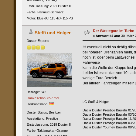
Erstzulassung: 2021 Duster II
Farbe: Perlmutt-Schwarz
Motor: Blue dCi 115 4x4 115 PS
Re: Wastegate im Turbo
Steffi und Holger
«
Antwort #4 am:
30. März 2
Duster Experte
Ist eventuell nicht so richtig r
bei höheren Drehzahlen mehr, da
hoch ist, oder beim Lastwechsel
Fahrweise
kann die Welle der Klappe fest
Leider ist es so, das von 10 Lad
wenige Euro Bereich.
Bei älteren Fahrzeugen mit rein
Beiträge: 842
Dankeschön: 857 mal
LG Steffi & Holger
Herkunftsland:
Dacia Duster Prestige Baujahr 01/2
Duster Status: Besitzer
Dacia Duster Prestige Baujahr 03/
Ausstattung: Prestige
Dacia Duster Prestige Baujahr 11/
Dacia Duster Prestige Baujahr 03/2
Erstzulassung: 2019 Duster II
Dacia Duster Yourney Baujahr 08/2
Farbe: Taklamakan-Orange