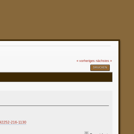
« vorheriges
nächstes »
DRUCKEN
1792252-216-1130