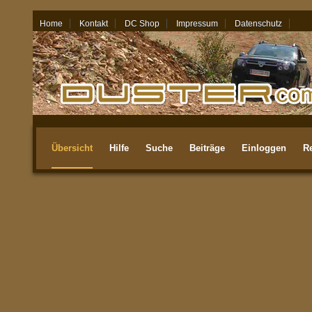
Home
Kontakt
DC Shop
Impressum
Datenschutz
06.08.26 - 05:46
Übersicht
Hilfe
Suche
Beiträge
Einloggen
Re
Aktuellste