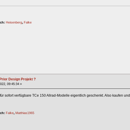
ich:
Heisenberg
,
Falke
Prior Design Projekt ?
2022, 09:45:34 »
 für sofort verfügbare TCe 150 Allrad-Modelle eigentlich geschenkt. Also kaufen u
ich:
Falke
,
Matthias1965