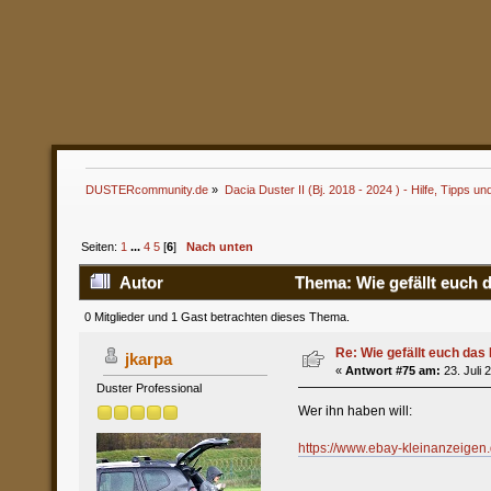
DUSTERcommunity.de
»
Dacia Duster II (Bj. 2018 - 2024 ) - Hilfe, Tipps un
Seiten:
1
...
4
5
[
6
]
Nach unten
Autor
Thema: Wie gefällt euch d
0 Mitglieder und 1 Gast betrachten dieses Thema.
Re: Wie gefällt euch das 
jkarpa
«
Antwort #75 am:
23. Juli 
Duster Professional
Wer ihn haben will:
https://www.ebay-kleinanzeigen