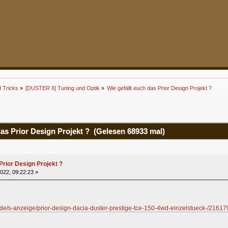
d Tricks
»
[DUSTER II] Tuning und Optik
»
Wie gefällt euch das Prior Design Projekt ?
as Prior Design Projekt ? (Gelesen 68933 mal)
Prior Design Projekt ?
2022, 09:22:23 »
.de/s-anzeige/prior-design-dacia-duster-prestige-tce-150-4wd-einzelstueck-/216