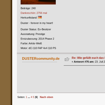
Beiträge: 240
Dankeschön: 2756 mal
Herkunftsland:
Duster - forever in my heart!
Duster Status: Ex-Besitzer
Ausstattung: Prestige
Erstzulassung: 2014 Phase 2
Farbe: Arktis-Weiß
Motor: dCi 110 FAP 4x4 110 PS
Re: Wie gefällt euch das 
DUSTERcommunity.de
«
Antwort #76 am:
23. Juli 
Seiten:
1
...
4
5
[
6
]
Nach oben