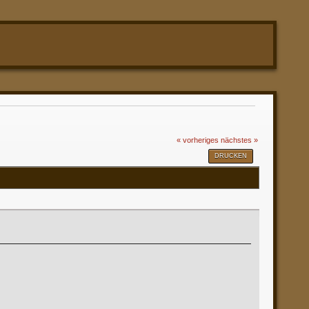
« vorheriges
nächstes »
DRUCKEN