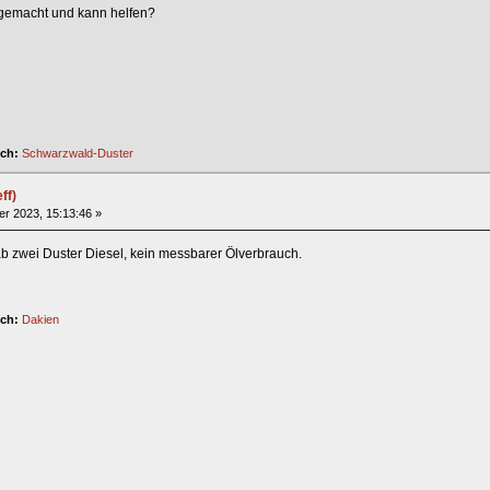
 gemacht und kann helfen?
ich:
Schwarzwald-Duster
ff)
r 2023, 15:13:46 »
 Hab zwei Duster Diesel, kein messbarer Ölverbrauch.
ich:
Dakien