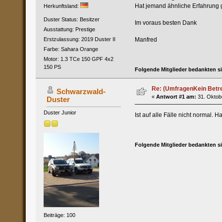
Hat jemand ähnliche Erfahrung
Herkunftsland:
Duster Status: Besitzer
Im voraus besten Dank
Ausstattung: Prestige
Manfred
Erstzulassung: 2019 Duster II
Farbe: Sahara Orange
Motor: 1.3 TCe 150 GPF 4x2
150 PS
Folgende Mitglieder bedankten s
Re: (UmfragenKein Betre
Schwarzwald-
«
Antwort #1 am:
31. Oktobe
Duster
Duster Junior
Ist auf alle Fälle nicht normal.
Folgende Mitglieder bedankten s
Beiträge: 100