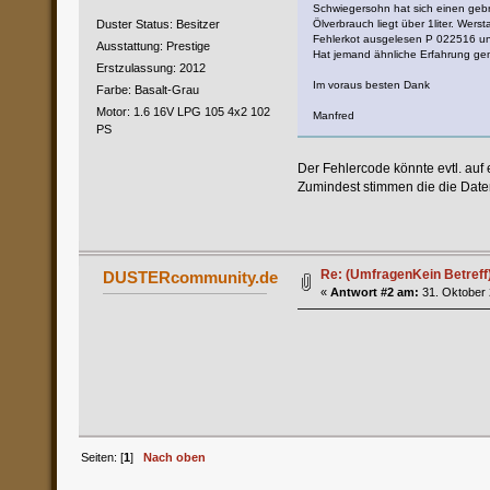
Schwiegersohn hat sich einen geb
Ölverbrauch liegt über 1liter. Wersta
Duster Status: Besitzer
Fehlerkot ausgelesen P 022516 un
Ausstattung: Prestige
Hat jemand ähnliche Erfahrung ge
Erstzulassung: 2012
Im voraus besten Dank
Farbe: Basalt-Grau
Motor: 1.6 16V LPG 105 4x2 102
Manfred
PS
Der Fehlercode könnte evtl. auf 
Zumindest stimmen die die Daten
Re: (UmfragenKein Betreff
DUSTERcommunity.de
«
Antwort #2 am:
31. Oktober 
Seiten: [
1
]
Nach oben