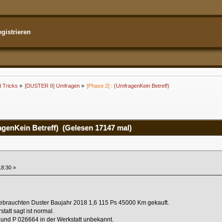
gistrieren
d Tricks
»
[DUSTER II] Umfragen
»
[Phase 2] :
(UmfragenKein Betreff)
genKein Betreff) (Gelesen 17147 mal)
18:30 »
ebrauchten Duster Baujahr 2018 1,6 115 Ps 45000 Km gekauft.
statt sagt ist normal.
und P 026664 in der Werkstatt unbekannt.