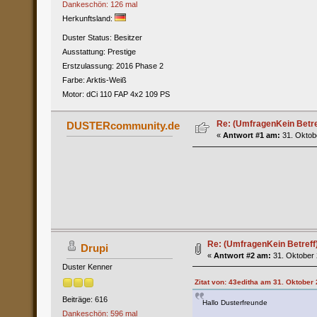
Dankeschön: 126 mal
Herkunftsland:
Duster Status: Besitzer
Ausstattung: Prestige
Erstzulassung: 2016 Phase 2
Farbe: Arktis-Weiß
Motor: dCi 110 FAP 4x2 109 PS
Re: (UmfragenKein Betre
DUSTERcommunity.de
«
Antwort #1 am:
31. Oktobe
Re: (UmfragenKein Betreff
Drupi
«
Antwort #2 am:
31. Oktober 
Duster Kenner
Zitat von: 43editha am 31. Oktober
Beiträge: 616
Hallo Dusterfreunde
Dankeschön: 596 mal