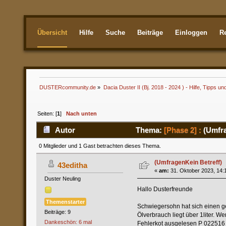
Übersicht
Hilfe
Suche
Beiträge
Einloggen
Re
Aktuellste
DUSTERcommunity.de
»
Dacia Duster II (Bj. 2018 - 2024 ) - Hilfe, Tipps un
Seiten: [
1
]
Nach unten
Autor
Thema:
[Phase 2] :
(Umfra
0 Mitglieder und 1 Gast betrachten dieses Thema.
(UmfragenKein Betreff)
43editha
«
am:
31. Oktober 2023, 14:
Duster Neuling
Hallo Dusterfreunde
Themenstarter
Schwiegersohn hat sich einen g
Beiträge: 9
Ölverbrauch liegt über 1liter. Wer
Dankeschön: 6 mal
Fehlerkot ausgelesen P 022516 