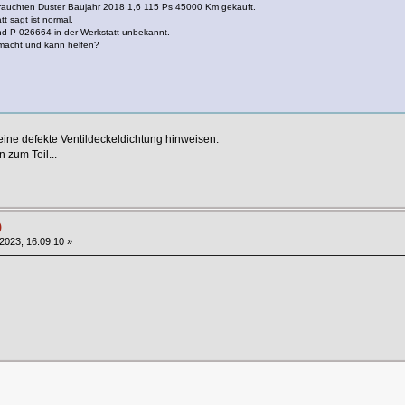
rauchten Duster Baujahr 2018 1,6 115 Ps 45000 Km gekauft.
tt sagt ist normal.
d P 026664 in der Werkstatt unbekannt.
macht und kann helfen?
eine defekte Ventildeckeldichtung hinweisen.
 zum Teil...
)
2023, 16:09:10 »