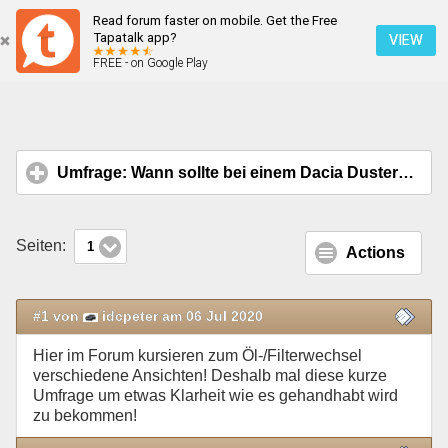
Read forum faster on mobile. Get the Free
Öl-/Filterwechsel
Tapatalk app?
VIEW
FREE - on Google Play
Mobile Ansicht
Umfrage: Wann sollte bei einem Dacia Duster II, Adventure, 4WD, 150 PS Motor
Seiten:
1
Actions
#1 von
idcpeter am 06 Jul 2020
Hier im Forum kursieren zum Öl-/Filterwechsel
verschiedene Ansichten! Deshalb mal diese kurze
Umfrage um etwas Klarheit wie es gehandhabt wird
zu bekommen!