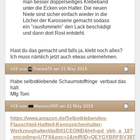
man besser doppelseitiges Klebeband
unter die Ecken von Halter. Die neuen
Niete sind sicher einfach wieder in die
Löcher der Karosserie gemacht sodass
ein "rausfummeln" den Lack beschädigt
und dann dort Rost entsteht.
Hast du das gemacht und falls ja, klebt noch alles?
Ich muss nämlich jetzt auch etwas unternehmen.
#18 von
Tommi79 am 21 May 2018
Habe selbstklebende Schaumstoffringe verbaut das
hält
Mfg Tom
#19 von
Hannes050 am 21 May 2018
https://www.amazon.de/Selbstklebendes-
Flauschteil-Haftteil-Kennzeichenhalter-
Werkzeughalter/dp/B01CEO9ID4/ref=pd_ybh_a_18?
_encoding=UTF8&psc=1&refRID=QEYGYBRFBV387