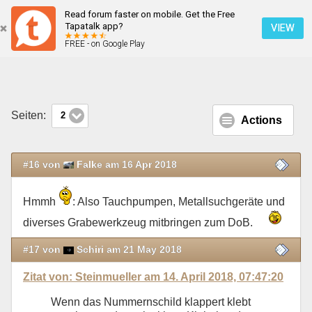
Read forum faster on mobile. Get the Free
Kennzeichen
Tapatalk app?
VIEW
FREE - on Google Play
Mobile Ansicht
Seiten:
2
Actions
#16 von
Falke am 16 Apr 2018
Hmmh
: Also Tauchpumpen, Metallsuchgeräte und
diverses Grabewerkzeug mitbringen zum DoB.
#17 von
Schiri am 21 May 2018
Zitat von: Steinmueller am 14. April 2018, 07:47:20
Wenn das Nummernschild klappert klebt