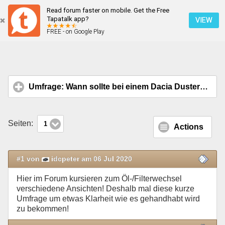
Read forum faster on mobile. Get the Free
Öl-/Filterwechsel
Tapatalk app?
VIEW
FREE - on Google Play
Mobile Ansicht
Umfrage: Wann sollte bei einem Dacia Duster II, Adventure, 4WD, 150 PS Motor
Seiten:
1
Actions
#1 von
idcpeter am 06 Jul 2020
Hier im Forum kursieren zum Öl-/Filterwechsel
verschiedene Ansichten! Deshalb mal diese kurze
Umfrage um etwas Klarheit wie es gehandhabt wird
zu bekommen!