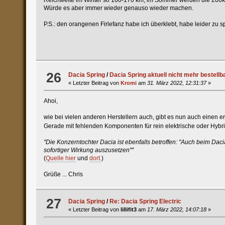
Würde es aber immer wieder genauso wieder machen.
P.S.: den orangenen Firlefanz habe ich überklebt, habe leider zu 
26
Dacia Spring
/
Dacia Spring aktuell nicht mehr bestellba
« Letzter Beitrag von
Kromi
am
31. März 2022, 12:31:37
»
Ahoi,
wie bei vielen anderen Herstellern auch, gibt es nun auch einen e
Gerade mit fehlenden Komponenten für rein elektrische oder Hybr
"Die Konzerntochter Dacia ist ebenfalls betroffen: "Auch beim Da
sofortiger Wirkung auszusetzen""
(
Quelle hier
und
dort.
)
Grüße ... Chris
27
Dacia Spring
/
Re: Dacia Spring Electric
« Letzter Beitrag von
lillifit3
am
17. März 2022, 14:07:18
»