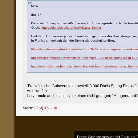
Moin,
und ??
Die ersten Spring wurden offenbar erst im Juni ausgeliefert, d.h. die Anza
Quelle:
https://de.wikipedia.org/wiki/Dacia_Spring
Und dann könnte man ja noch berücksichtigen, dass das Kleinstwagensegm
In Frankreich verkauft sich der Spring wie geschnitten Brot:
https://emobilitaet.online/news/wirtschaft/7048-dacia-spring-electric-elektr
https://screenmachine.tv/frankreich-november-2021-dacia-spring-steigt-auf
https://e-engine.de/der-dezember-in-frankreich-top-ten-mit-ueberraschun
"Französischer Autovermieter bestellt 3.000 Dacia Spring Electric
Auto kaufen.
Ich vermute auch mal das die einen nicht geringen "Mengenraba
Seiten:
1
2
[
3
]
4
5
...
10
Diese Website verwendet Cookies. Du