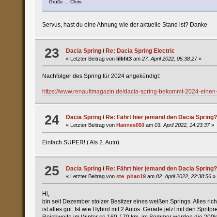
Grüße ... Chris
Servus, hast du eine Ahnung wie der aktuelle Stand ist? Danke
23
Dacia Spring
/
Re: Dacia Spring Electric
« Letzter Beitrag von
lillifit3
am
27. April 2022, 05:38:27
»
Nachfolger des Spring für 2024 angekündigt:
https://www.renaultmagazin.de/dacia-spring-bekommt-2024-einen-
24
Dacia Spring
/
Re: Fährt hier jemand den Dacia Spring
« Letzter Beitrag von
Hannes050
am
03. April 2022, 14:23:37
»
Einfach SUPER! ( Als 2. Auto)
25
Dacia Spring
/
Re: Fährt hier jemand den Dacia Spring
« Letzter Beitrag von
ste_phan19
am
02. April 2022, 22:38:56
»
Hi,
bin seit Dezember stolzer Besitzer eines weißen Springs. Alles ri
ist alles gut. Ist wie Hybird mit 2 Autos. Gerade jetzt mit den Sp
Reichweite im Winter so 160-170 km, im Sommer werden die 200km m