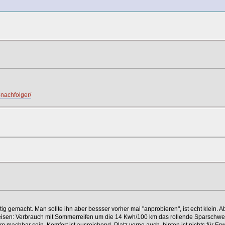
nachfolger/
?
?
chtig gemacht. Man sollte ihn aber bessser vorher mal "anprobieren", ist echt klei
ritpreisen: Verbrauch mit Sommerreifen um die 14 Kwh/100 km das rollende Sparschwe
achbar sein. Komfort ist ausreichend, Platz vorne auch, hinten ist nichts für E