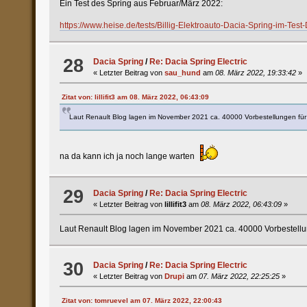
Ein Test des Spring aus Februar/März 2022:
https://www.heise.de/tests/Billig-Elektroauto-Dacia-Spring-im-Te
28
Dacia Spring
/
Re: Dacia Spring Electric
« Letzter Beitrag von
sau_hund
am
08. März 2022, 19:33:42
»
Zitat von: lillifit3 am 08. März 2022, 06:43:09
Laut Renault Blog lagen im November 2021 ca. 40000 Vorbestellungen für 
na da kann ich ja noch lange warten
29
Dacia Spring
/
Re: Dacia Spring Electric
« Letzter Beitrag von
lillifit3
am
08. März 2022, 06:43:09
»
Laut Renault Blog lagen im November 2021 ca. 40000 Vorbestellun
30
Dacia Spring
/
Re: Dacia Spring Electric
« Letzter Beitrag von
Drupi
am
07. März 2022, 22:25:25
»
Zitat von: tomruevel am 07. März 2022, 22:00:43