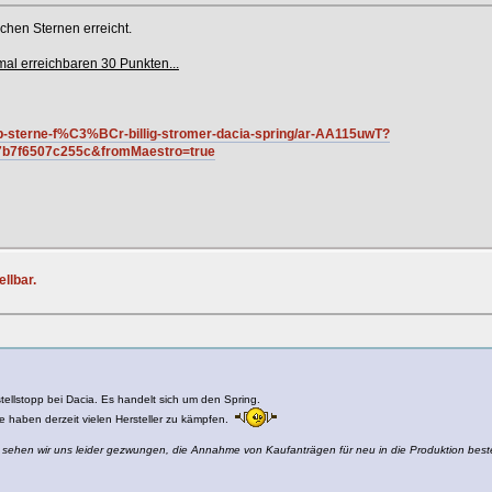
chen Sternen erreicht.
al erreichbaren 30 Punkten...
p-sterne-f%C3%BCr-billig-stromer-dacia-spring/ar-AA115uwT?
7b7f6507c255c&fromMaestro=true
llbar.
tellstopp bei Dacia. Es handelt sich um den Spring.
e haben derzeit vielen Hersteller zu kämpfen.
ng sehen wir uns leider gezwungen, die Annahme von Kaufanträgen für neu in die Produktion bes