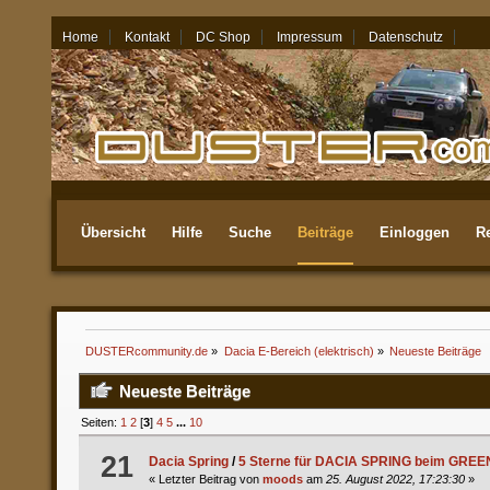
Home
Kontakt
DC Shop
Impressum
Datenschutz
08.08.26 - 15:42
Übersicht
Hilfe
Suche
Beiträge
Einloggen
Re
Aktuellste
DUSTERcommunity.de
»
Dacia E-Bereich (elektrisch)
»
Neueste Beiträge
Neueste Beiträge
Seiten:
1
2
[
3
]
4
5
...
10
21
Dacia Spring
/
5 Sterne für DACIA SPRING beim GREEN
« Letzter Beitrag von
moods
am
25. August 2022, 17:23:30
»