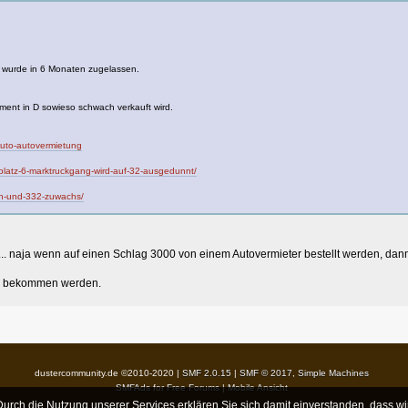
hl wurde in 6 Monaten zugelassen.
ent in D sowieso schwach verkauft wird.
oauto-autovermietung
-platz-6-marktruckgang-wird-auf-32-ausgedunnt/
gen-und-332-zuwachs/
".... naja wenn auf einen Schlag 3000 von einem Autovermieter bestellt werden, da
tt" bekommen werden.
dustercommunity.de ©2010-2020 |
SMF 2.0.15
|
SMF © 2017
,
Simple Machines
SMFAds
for
Free Forums
|
Mobile Ansicht
rch die Nutzung unserer Services erklären Sie sich damit einverstanden, dass wi