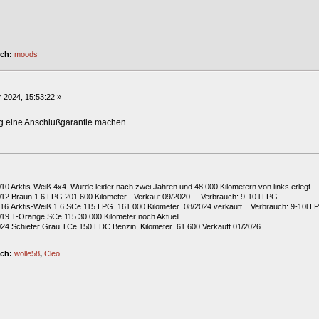
ich:
moods
 2024, 15:53:22 »
g eine Anschlußgarantie machen.
010 Arktis-Weiß 4x4. Wurde leider nach zwei Jahren und 48.000 Kilometern von links erlegt
2012 Braun 1.6 LPG 201.600 Kilometer - Verkauf 09/2020 Verbrauch: 9-10 l LPG
2016 Arktis-Weiß 1.6 SCe 115 LPG 161.000 Kilometer 08/2024 verkauft Verbrauch: 9-10l L
019 T-Orange SCe 115 30.000 Kilometer noch Aktuell
024 Schiefer Grau TCe 150 EDC Benzin Kilometer 61.600 Verkauft 01/2026
ich:
wolle58
,
Cleo