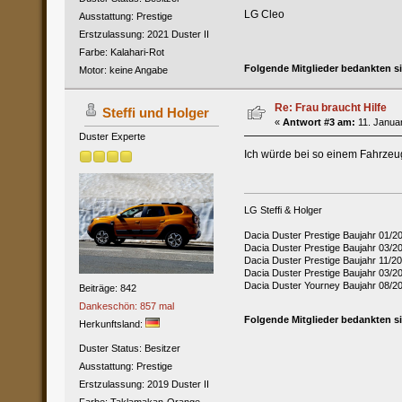
LG Cleo
Ausstattung: Prestige
Erstzulassung: 2021 Duster II
Farbe: Kalahari-Rot
Folgende Mitglieder bedankten s
Motor: keine Angabe
Re: Frau braucht Hilfe
Steffi und Holger
«
Antwort #3 am:
11. Januar
Duster Experte
Ich würde bei so einem Fahrzeu
LG Steffi & Holger
Dacia Duster Prestige Baujahr 01/2
Dacia Duster Prestige Baujahr 03/
Dacia Duster Prestige Baujahr 11/
Dacia Duster Prestige Baujahr 03/2
Dacia Duster Yourney Baujahr 08/2
Beiträge: 842
Dankeschön: 857 mal
Folgende Mitglieder bedankten s
Herkunftsland:
Duster Status: Besitzer
Ausstattung: Prestige
Erstzulassung: 2019 Duster II