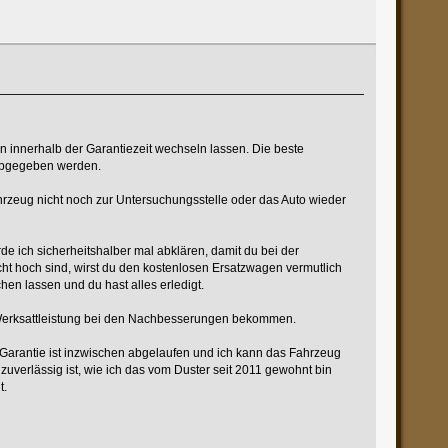
n innerhalb der Garantiezeit wechseln lassen. Die beste
r abgegeben werden.
ahrzeug nicht noch zur Untersuchungsstelle oder das Auto wieder
de ich sicherheitshalber mal abklären, damit du bei der
ht hoch sind, wirst du den kostenlosen Ersatzwagen vermutlich
n lassen und du hast alles erledigt.
n Werksattleistung bei den Nachbesserungen bekommen.
 Garantie ist inzwischen abgelaufen und ich kann das Fahrzeug
uverlässig ist, wie ich das vom Duster seit 2011 gewohnt bin
t.