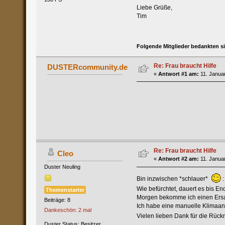
Liebe Grüße,
Tim
Folgende Mitglieder bedankten s
Re: Frau braucht Hilfe
DUSTERcommunity.de
«
Antwort #1 am:
11. Januar
Re: Frau braucht Hilfe
Cleo
«
Antwort #2 am:
11. Januar
Duster Neuling
Bin inzwischen *schlauer*
:
Wie befürchtet, dauert es bis En
Themenstarter
Morgen bekomme ich einen Ersatzw
Beiträge: 8
Ich habe eine manuelle Klimaan
Dankeschön: 2 mal
Vielen lieben Dank für die Rü
Duster Status: Besitzer