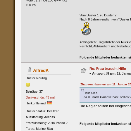
Motor: 1.3 TCe 150 GPF 4x2
150 PS
Vom Duster 1 zu Duster 2
Nach 8 Jahren endlich von "Duster N
Abbiegelicht, Tagfahrlicht der Rück
Fernlicht, Abblendlicht und Nebelle
Folgende Mitglieder bedankten s
Re: Frau braucht Hilfe
AlfredK
«
Antwort #5 am:
12. Januar
Duster Neuling
Zitat von: tbannert am 11. Januar 2
Beiträge: 37
Hallo Cleo,
da du noch Garantie hast, solltes
Dankeschön: 43 mal
Herkunftsland:
Die Regler sollten bei eingesch
Duster Status: Besitzer
Ausstattung: Access
Erstzulassung: 2016 Phase 2
Folgende Mitglieder bedankten s
Farbe: Marine-Blau