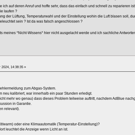
e ich auf deren Anruf und hoffe sehr, dass das einfach und schnell zu reparieren is
ie laufen ?
htung der Lüftung, Temperaturwahl und der Einstellung wohin die Luft blasen soll,
leuchtet sein ? Ist da was falsch angeschlossen ?
chts meines *Nicht-Wissens* hier nicht ausgelacht werde und ich sachliche Antw
 2024, 14:38:35 »
 Fehlermeldung zum Abgas-System.
eu kalibriert, war innerhalb ein paar Stunden erledigt.
icht mehr wo genau) dass dieses Problem teilweise auftritt, nachdem AdBlue nachg
ussion in Garantie.
en relevant).
lt/warm) oder eine Klimaautomatik (Temperatur-Einstellung)?
ort leuchtet die Anzeige wenn Licht an ist.