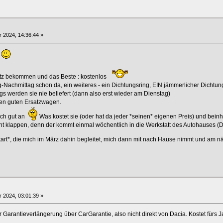
 2024, 14:36:44 »
s
satz bekommen und das Beste : kostenlos
ag-Nachmittag schon da, ein weiteres - ein Dichtungsring, EIN jämmerlicher Dichtun
s werden sie nie beliefert (dann also erst wieder am Dienstag)
nen guten Ersatzwagen.
ich gut an
Was kostet sie (oder hat da jeder *seinen* eigenen Preis) und beinha
t klappen, denn der kommt einmal wöchentlich in die Werkstatt des Autohauses (Die
art*, die mich im März dahin begleitet, mich dann mit nach Hause nimmt und am n
 2024, 03:01:39 »
Garantieverlängerung über CarGarantie, also nicht direkt von Dacia. Kostet fürs 