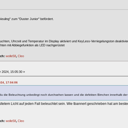
euling" zum "Duster Junior" befördert.
leuchten, Uhrzeit und Temperatur im Display aktiviert und KeyLess-Verriegelungston deaktivi
uchten mit Abbiegefunktion als LED nachgerüstet
ich:
wolle58
,
Cleo
 2024, 15:05:30 »
024, 17:04:06
t du die Beleuchtung unbedingt noch durchsehen lassen und die defekten Birnchen innerhalb der 
altetem Licht auf jeden Fall beleuchtet sein. Wie tbannert geschrieben hat am bes
ich:
wolle58
,
Cleo