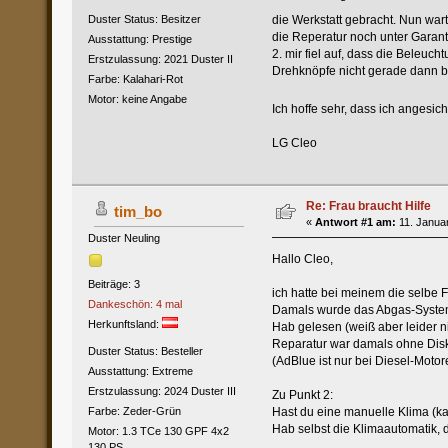
die Werkstatt gebracht. Nun wart
Duster Status: Besitzer
die Reperatur noch unter Garant
Ausstattung: Prestige
2. mir fiel auf, dass die Beleuc
Erstzulassung: 2021 Duster II
Drehknöpfe nicht gerade dann be
Farbe: Kalahari-Rot
Motor: keine Angabe
Ich hoffe sehr, dass ich angesi
LG Cleo
Re: Frau braucht Hilfe
tim_bo
«
Antwort #1 am:
11. Januar
Duster Neuling
Hallo Cleo,
Beiträge: 3
ich hatte bei meinem die selbe
Dankeschön: 4 mal
Damals wurde das Abgas-System n
Herkunftsland:
Hab gelesen (weiß aber leider n
Reparatur war damals ohne Disk
Duster Status: Besteller
(AdBlue ist nur bei Diesel-Motor
Ausstattung: Extreme
Erstzulassung: 2024 Duster III
Zu Punkt 2:
Hast du eine manuelle Klima (ka
Farbe: Zeder-Grün
Hab selbst die Klimaautomatik, d
Motor: 1.3 TCe 130 GPF 4x2
130 PS