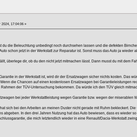
 2024, 17:04:06 »
est du die Beleuchtung unbedingt noch durchsehen lassen und die defekten Birnche
Auto schon jetzt in der Werkstatt zur Reparatur ist. Sonst muss das Auto ja wiede
lt, überlege dir, ob du den nicht jetzt mitmachen lässt. Dann musst du mit dem F
ntie in der Werkstatt ist, wird dir der Ersatzwagen sicher nichts kosten. Das wür
. Wenn die Chancen auf einen kostenlosen Ersatzwagen bei Garantieleistungen rec
im Rahmen der TÜV-Untersuchung bekommen. Da würde ich den TÜV gleich mitmache
satzwagen bei jeder Werkstattleistung wegen Garantie bzw. wegen der miserable
hat sich bei den Arbeiten an meinen Duster nicht gerade mit Ruhm bekleckert. Die
ns abgeben. In den drei Jahren Nutzung hat das Auto bewiesen, dass es wieder so z
chlussgarantie, die mich letztendlich wieder in eine Renault/Dacia-Werkstatt zwing