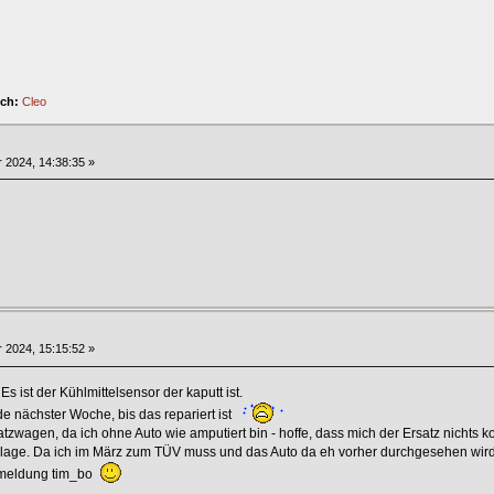
ich:
Cleo
 2024, 14:38:35 »
 2024, 15:15:52 »
 Es ist der Kühlmittelsensor der kaputt ist.
de nächster Woche, bis das repariert ist
agen, da ich ohne Auto wie amputiert bin - hoffe, dass mich der Ersatz nichts koste
lage. Da ich im März zum TÜV muss und das Auto da eh vorher durchgesehen wird
ckmeldung tim_bo