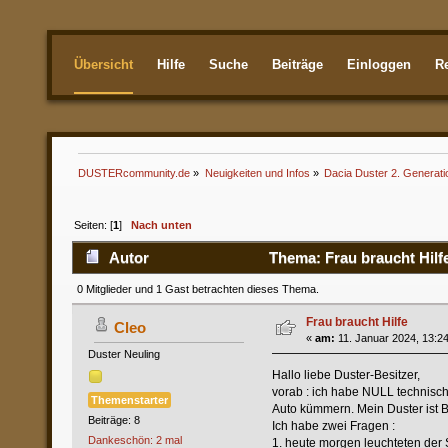
Übersicht
Hilfe
Suche
Beiträge
Einloggen
Re
Aktuellste
DUSTERcommunity.de
»
Neuigkeiten und Infos
»
Dacia Duster 2. Generati
Seiten: [
1
]
Nach unten
Autor
Thema: Frau braucht Hilf
0 Mitglieder und 1 Gast betrachten dieses Thema.
Frau braucht Hilfe
Cleo
«
am:
11. Januar 2024, 13:24
Duster Neuling
Hallo liebe Duster-Besitzer,
vorab : ich habe NULL technisc
Themenstarter
Auto kümmern. Mein Duster ist 
Beiträge: 8
Ich habe zwei Fragen :
Dankeschön: 2 mal
1. heute morgen leuchteten der