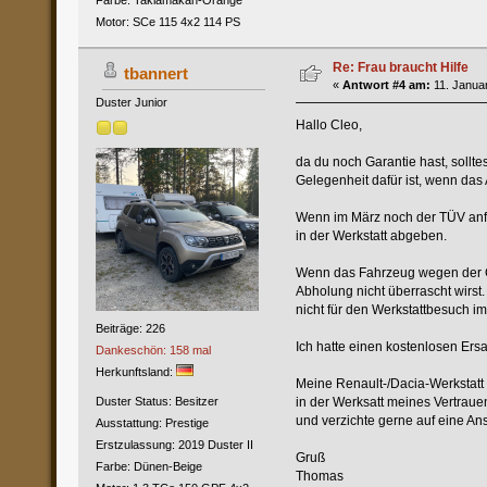
Farbe: Taklamakan-Orange
Motor: SCe 115 4x2 114 PS
Re: Frau braucht Hilfe
tbannert
«
Antwort #4 am:
11. Januar
Duster Junior
Hallo Cleo,
da du noch Garantie hast, sollt
Gelegenheit dafür ist, wenn das 
Wenn im März noch der TÜV anfäl
in der Werkstatt abgeben.
Wenn das Fahrzeug wegen der Gara
Abholung nicht überrascht wirst
nicht für den Werkstattbesuch 
Beiträge: 226
Ich hatte einen kostenlosen Er
Dankeschön: 158 mal
Herkunftsland:
Meine Renault-/Dacia-Werkstatt 
Duster Status: Besitzer
in der Werksatt meines Vertraue
und verzichte gerne auf eine Ans
Ausstattung: Prestige
Erstzulassung: 2019 Duster II
Gruß
Farbe: Dünen-Beige
Thomas