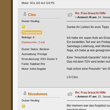
Motor: SCe 115 4x2 114 PS
Re: Frau braucht Hilfe
Cleo
«
Antwort #6 am:
14. Januar
Duster Neuling
Danke ihr Lieben für eure Tipp
Themenstarter
Beiträge: 8
Ich habe ein super Auto als Er
Ein bestelltes Teil war am Freit
Dankeschön: 2 mal
Samstags-Lieferung, weil Montag
Duster Status: Besitzer
Naja, ich habe ja wie gesagt ei
Ausstattung: Prestige
Eine *Anschluß-Garantie* hört s
Erstzulassung: 2021 Duster II
Das mit dem TÜV wird leider nich
Farbe: Kalahari-Rot
Hab schon eine Freundin *am St
Motor: keine Angabe
LG Cleo
Re: Frau braucht Hilfe
Nicodemos
«
Antwort #7 am:
15. Januar
Duster Neuling
Bei meinem war das Angebot zur 
beruhigt etwas.