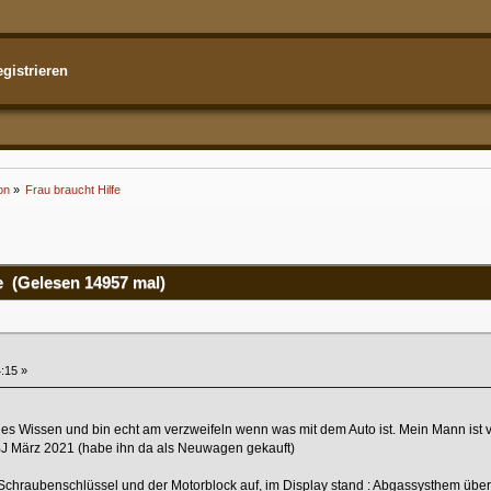
gistrieren
on
»
Frau braucht Hilfe
e (Gelesen 14957 mal)
:15 »
hes Wissen und bin echt am verzweifeln wenn was mit dem Auto ist. Mein Mann is
BJ März 2021 (habe ihn da als Neuwagen gekauft)
 Schraubenschlüssel und der Motorblock auf, im Display stand : Abgassysthem üb