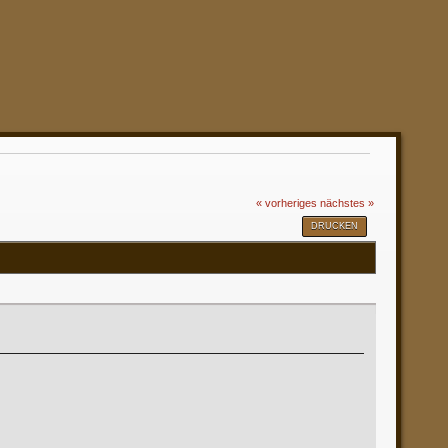
« vorheriges
nächstes »
DRUCKEN