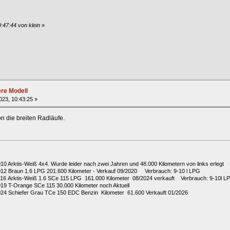
:47:44 von klein
»
ere Modell
023, 10:43:25 »
n die breiten Radläufe.
010 Arktis-Weiß 4x4. Wurde leider nach zwei Jahren und 48.000 Kilometern von links erlegt
2012 Braun 1.6 LPG 201.600 Kilometer - Verkauf 09/2020 Verbrauch: 9-10 l LPG
2016 Arktis-Weiß 1.6 SCe 115 LPG 161.000 Kilometer 08/2024 verkauft Verbrauch: 9-10l L
019 T-Orange SCe 115 30.000 Kilometer noch Aktuell
024 Schiefer Grau TCe 150 EDC Benzin Kilometer 61.600 Verkauft 01/2026