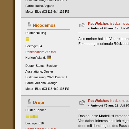
Erstzulassung: 2023 Duster II
Farbe: keine Angabe
Motor: Blue dCi 115 4x4 115 PS
Re: Welches ist das neu
Nicodemos
«
Antwort #5 am:
19. Juli 2
Duster Neuling
Also meiner hat die Verbreiteru
Erkennungsmerkmale Rückleucht
Beiträge: 64
Dankeschön: 247 mal
Herkunftsland:
Duster Status: Besitzer
Ausstattung: Duster
Erstzulassung: 2023 Duster II
Farbe: Arizona Orange
Motor: Blue dCi 115 4x2 115 PS
Re: Welches ist das neu
Drupi
«
Antwort #6 am:
19. Juli 2
Duster Kenner
Das neueste Modell ist immer da
Von daher interessiert mich eig
Beiträge: 616
denn mit dem beginn des Baus e
Dankeschön: 596 mal