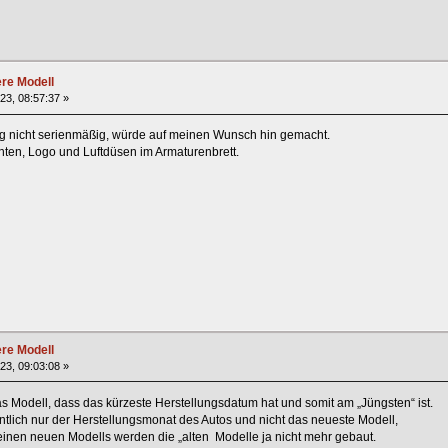
ere Modell
023, 08:57:37 »
ng nicht serienmäßig, würde auf meinen Wunsch hin gemacht.
en, Logo und Luftdüsen im Armaturenbrett.
ere Modell
023, 09:03:08 »
s Modell, dass das kürzeste Herstellungsdatum hat und somit am „Jüngsten“ ist.
entlich nur der Herstellungsmonat des Autos und nicht das neueste Modell,
inen neuen Modells werden die „alten Modelle ja nicht mehr gebaut.