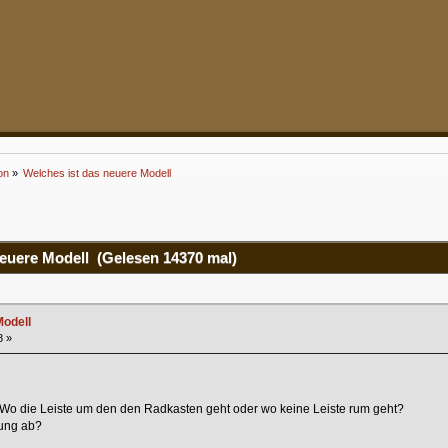
on
»
Welches ist das neuere Modell
euere Modell (Gelesen 14370 mal)
Modell
8 »
 Wo die Leiste um den den Radkasten geht oder wo keine Leiste rum geht?
tung ab?