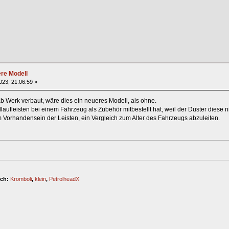
ere Modell
023, 21:06:59 »
ab Werk verbaut, wäre dies ein neueres Modell, als ohne.
ufleisten bei einem Fahrzeug als Zubehör mitbestellt hat, weil der Duster diese ni
em Vorhandensein der Leisten, ein Vergleich zum Alter des Fahrzeugs abzuleiten.
ich:
Kromboli
,
klein
,
PetrolheadX