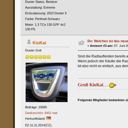
Duster Status: Besitzer
Ausstattung: Extreme
Erstzulassung: 2023 Duster II
Farbe: Perlmutt-Schwarz
Motor: 1.3 TCe 130 GPF 4x2
130 PS
Re: Welches ist das neu
KioKai
«
Antwort #3 am:
07. Juni 2
Duster Gott
Sind die Radlaufleisten bereits 
Wenn jedoch der Käufer die Radla
Ist also nicht so einfach, aus d
Gruß KioKai
......
Folgende Mitglieder bedankten s
Beiträge: 10680
Dankeschön: 6451 mal
Herkunftsland:
EZ:11.11.2014(CZ),