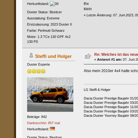
thx
Herkunftsland:
klein
Duster Status: Besitzer
«
Letzte Änderung: 07. Juni 2023, 09
Ausstattung: Extreme
Erstzulassung: 2023 Duster II
Farbe: Perlmutt-Schwarz
Motor: 1.3 TCe 130 GPF 4x2
130 PS
Re: Welches ist das neu
Steffi und Holger
«
Antwort #1 am:
07. Juni 2
Duster Experte
Also mein 2010er 4x4 hatte scho
LG Steffi & Holger
Dacia Duster Prestige Baujahr 01/2
Dacia Duster Prestige Baujahr 03/
Dacia Duster Prestige Baujahr 11/
Dacia Duster Prestige Baujahr 03/2
Dacia Duster Yourney Baujahr 08/2
Beiträge: 842
Dankeschön: 857 mal
Herkunftsland:
Duster Status: Besitzer