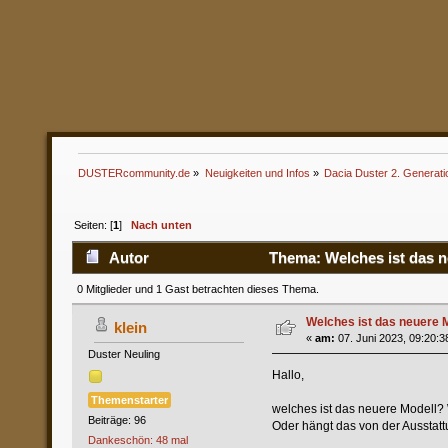
DUSTERcommunity.de
»
Neuigkeiten und Infos
»
Dacia Duster 2. Generati
Seiten: [
1
]
Nach unten
Autor
Thema: Welches ist das n
0 Mitglieder und 1 Gast betrachten dieses Thema.
Welches ist das neuere 
klein
«
am:
07. Juni 2023, 09:20:3
Duster Neuling
Hallo,
Themenstarter
welches ist das neuere Modell?
Beiträge: 96
Oder hängt das von der Ausstat
Dankeschön: 48 mal