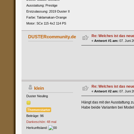
Ausstattung: Prestige
Erstzulassung: 2019 Duster II
Farbe: Taklamakan-Orange
Motor: SCe 115 4x2 114 PS
Re: Welches ist das neu
DUSTERcommunity.de
«
Antwort #1 am:
07. Juni 2
Re: Welches ist das neu
klein
«
Antwort #2 am:
07. Juni 2
Duster Neuling
Hängt das mit der Ausstattung
Habe beide Varianten bei Mode
Themenstarter
Beiträge: 96
Dankeschön: 48 mal
Herkunftsland: