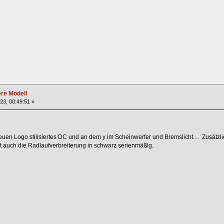
ere Modell
023, 00:49:51 »
n Logo stilisiertes DC und an dem y im Scheinwerfer und Bremslicht.... Zusätzlich st
at auch die Radlaufverbreiterung in schwarz serienmäßig.