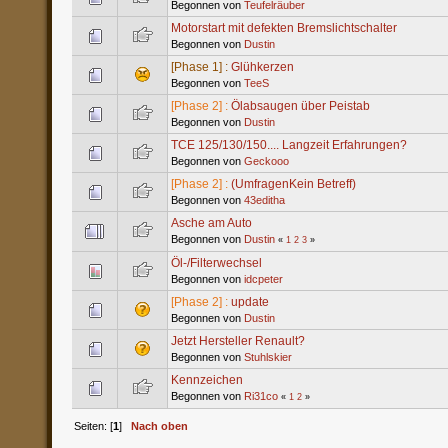
Begonnen von
Teufelräuber
Motorstart mit defekten Bremslichtschalter
Begonnen von
Dustin
[Phase 1] :
Glühkerzen
Begonnen von
TeeS
[Phase 2] :
Ölabsaugen über Peistab
Begonnen von
Dustin
TCE 125/130/150.... Langzeit Erfahrungen?
Begonnen von
Geckooo
[Phase 2] :
(UmfragenKein Betreff)
Begonnen von
43editha
Asche am Auto
Begonnen von
Dustin
«
1
2
3
»
Öl-/Filterwechsel
Begonnen von
idcpeter
[Phase 2] :
update
Begonnen von
Dustin
Jetzt Hersteller Renault?
Begonnen von
Stuhlskier
Kennzeichen
Begonnen von
Ri31co
«
1
2
»
Seiten: [
1
]
Nach oben