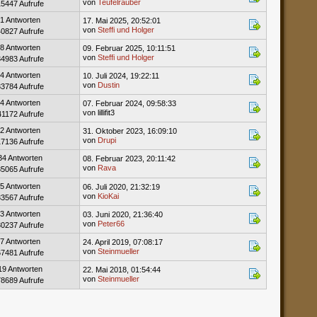
von
Teufelräuber
15447 Aufrufe
1 Antworten
17. Mai 2025, 20:52:01
von
Steffi und Holger
40827 Aufrufe
8 Antworten
09. Februar 2025, 10:11:51
von
Steffi und Holger
34983 Aufrufe
4 Antworten
10. Juli 2024, 19:22:11
von
Dustin
33784 Aufrufe
4 Antworten
07. Februar 2024, 09:58:33
von lillifit3
41172 Aufrufe
2 Antworten
31. Oktober 2023, 16:09:10
von
Drupi
17136 Aufrufe
34 Antworten
08. Februar 2023, 20:11:42
von
Rava
85065 Aufrufe
5 Antworten
06. Juli 2020, 21:32:19
von
KioKai
33567 Aufrufe
3 Antworten
03. Juni 2020, 21:36:40
von
Peter66
30237 Aufrufe
7 Antworten
24. April 2019, 07:08:17
von
Steinmueller
67481 Aufrufe
19 Antworten
22. Mai 2018, 01:54:44
von
Steinmueller
78689 Aufrufe