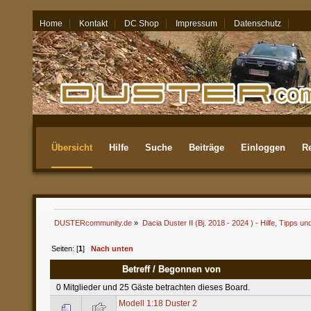
Home
Kontakt
DC Shop
Impressum
Datenschutz
06.08.26 - 07:53
Übersicht
Hilfe
Suche
Beiträge
Einloggen
Re
Aktuellste
DUSTERcommunity.de
»
Dacia Duster II (Bj. 2018 - 2024 ) - Hilfe, Tipps un
Seiten: [
1
]
Nach unten
Betreff
/
Begonnen von
0 Mitglieder und 25 Gäste betrachten dieses Board.
Modell 1:18 Duster 2